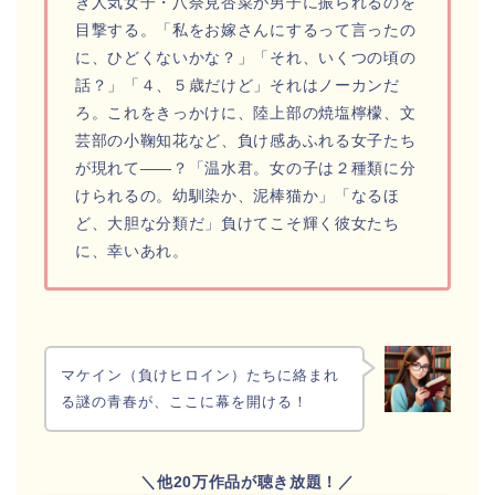
き人気女子・八奈見杏菜が男子に振られるのを
目撃する。「私をお嫁さんにするって言ったの
に、ひどくないかな？」「それ、いくつの頃の
話？」「４、５歳だけど」それはノーカンだ
ろ。これをきっかけに、陸上部の焼塩檸檬、文
芸部の小鞠知花など、負け感あふれる女子たち
が現れて――？「温水君。女の子は２種類に分
けられるの。幼馴染か、泥棒猫か」「なるほ
ど、大胆な分類だ」負けてこそ輝く彼女たち
に、幸いあれ。
マケイン（負けヒロイン）たちに絡まれ
る謎の青春が、ここに幕を開ける！
＼他20万作品が聴き放題！／