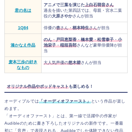
アニメで三葉を演じた
上白石萌音さん
君の名は
過去を描いた第四話では、母親・宮水二葉
役の
大原さやか
さんが担当
1Q84
俳優の
杏
さん・
柄本時生
さん
が担当
のん
・
戸田恵梨香
・
橋本愛
・
松雪泰子
・
小
湊かなえ作品
池栄子
・
稲垣吾郎
さんなど豪華俳優陣が担
当
麦本三歩の好き
大人気声優の
悠木碧
さんが担当
なもの
オリジナル作品やポッドキャスト
も楽しめる！
オーディブルでは
「オーディオファースト」
という作品が楽し
めます。
「オーディオファースト」とは、第一線で活躍中の作家が
Audibleのために書き下ろしたオリジナルの新作です。一番最
初に「音声」で表現される、Audibleでしか体験できない作品