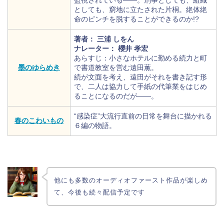
監視されている――。刑事としても、組織
としても、窮地に立たされた片桐。絶体絶
命のピンチを脱することができるのか!?
著者： 三浦 しをん
ナレーター： 櫻井 孝宏
あらすじ：小さなホテルに勤める続力と町
墨のゆらめき
で書道教室を営む遠田薫。
続が文面を考え、遠田がそれを書き記す形
で、二人は協力して手紙の代筆業をはじめ
ることになるのだが――。
“感染症”大流行直前の日常を舞台に描かれる
春のこわいもの
６編の物語。
他にも多数のオーディオファースト作品が楽しめ
て、今後も続々配信予定です