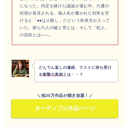
になった。内定を賭けた議論が進む中、六通の
封筒が発見される。個人名が書かれた封筒を空
けると「●●は人殺し」だという告発文が入って
いた。彼ら六人の嘘と罪とは。そして「犯人」
の目的とは――。
どんでん返しの連続
。
ラストに待ち受け
る
衝撃の真相
とは・・？
＼他20万作品が聴き放題！／
オーディブル作品ページ