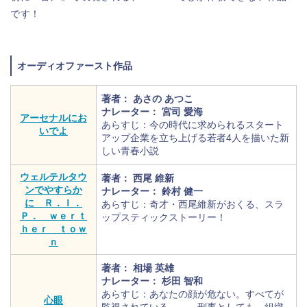
です！
オーディオファースト作品
著者： あさの あつこ
ナレーター： 宮司 愛海
アーセナルにお
あらすじ：今の時代に求められるスタート
いでよ
アップ企業を立ち上げる若者4人を描いた新
しい青春小説
ウェルテルタウ
著者： 西尾 維新
ンでやすらか
ナレーター： 鈴村 健一
に Ｒ．Ｉ．
あらすじ：奇才・西尾維新がおくる、スラ
Ｐ． ｗｅｒｔ
ップスティックストーリー！
ｈｅｒ ｔｏｗ
ｎ
著者： 相場 英雄
ナレーター： 杉田 智和
あらすじ：あなたの顔が危ない。すべてが
心眼