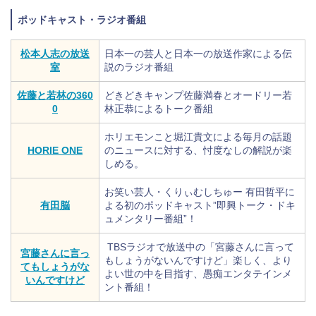
ポッドキャスト・ラジオ番組
松本人志の放送
日本一の芸人と日本一の放送作家による伝
室
説のラジオ番組
佐藤と若林の360
どきどきキャンプ佐藤満春とオードリー若
0
林正恭によるトーク番組
ホリエモンこと堀江貴文による毎月の話題
HORIE ONE
のニュースに対する、忖度なしの解説が楽
しめる。
お笑い芸人・くりぃむしちゅー 有田哲平に
有田脳
よる初のポッドキャスト”即興トーク・ドキ
ュメンタリー番組”！
TBSラジオで放送中の「宮藤さんに言って
宮藤さんに言っ
もしょうがないんですけど」楽しく、より
てもしょうがな
よい世の中を目指す、愚痴エンタテインメ
いんですけど
ント番組！