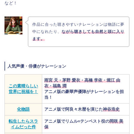
など！
作品に合った聴きやすいナレーションは物語に夢
中になれたり、
ながら聴きしても自然と頭に入り
ます。
人気声優・俳優がナレーション
雨宮 天・茅野 愛衣・高橋 李依・堀江 由
この素晴らしい
衣・福島 潤
世界に祝福を！
アニメ版の豪華声優陣がナレーションを担
当！
化物語
アニメ版で阿良々木暦を演じた
神谷浩史
転生したらスラ
アニメ版でリムル=テンペスト役の
岡咲 美
イムだった件
保