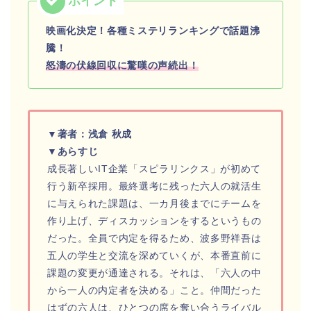
映画化決定！各種ミステリランキングで話題沸
騰！
怒濤の伏線回収に驚嘆の声続出！
▼著者：浅倉 秋成
▼あらすじ
成長著しいIT企業「スピラリンクス」が初めて
行う新卒採用。最終選考に残った六人の就活生
に与えられた課題は、一カ月後までにチームを
作り上げ、ディスカッションをするというもの
だった。全員で内定を得るため、波多野祥吾は
五人の学生と交流を深めていくが、本番直前に
課題の変更が通達される。それは、「六人の中
から一人の内定者を決める」こと。仲間だった
はずの六人は、ひとつの席を奪い合うライバル