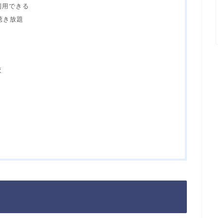
利用できる
聴き放題
較