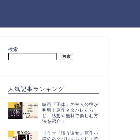
検索
検索
人気記事ランキング
映画『正体』の主人公役が
1
判明！原作ネタバレあらす
じ、感想や無料で楽しむ方
法を紹介！
ドラマ『嗤う淑女』原作小
2
説のネタバレあらすじ・読