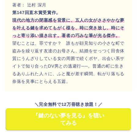
著者： 辻村 深月
第147回直木賞受賞作。
現代の地方の閉塞感を背景に、五人の女がささやかな夢
を叶える鍵を求めてもがく様を、時に突き放し、時にそ
っと寄り添い描き出す。著者の巧みな筆が光る傑作。
望むことは、罪ですか？ 誰もが顔見知りの小さな町で
盗みを繰り返す友達のお母さん、結婚をせっつく田舎体
質にうんざりしている女の周囲で続くボヤ、出会い系サ
イトで知り合ったDV男との逃避行──。普通の町に生き
るありふれた人々に、ふと魔が差す瞬間、転がり落ちる
奈落を見事にとらえる五篇。
＼完全無料で12万冊聴き放題！／
『鍵のない夢を見る』を聴い
てみる