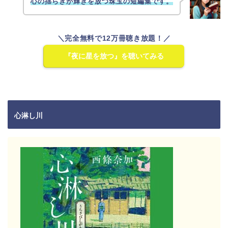
心の揺らぎが輝きを放つ珠玉の短編集です。
＼完全無料で12万冊聴き放題！／
『夜に星を放つ』を聴いてみる
心淋し川