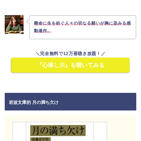
懸命に生を紡ぐ人々の切なる願いが胸に染みる感
動連作。
＼完全無料で12万冊聴き放題！／
『心淋し川』を聴いてみる
岩波文庫的 月の満ち欠け