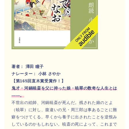
著者： 澤田 瞳子
ナレーター： 小林 さやか
【第165回直木賞受賞作！】
鬼才・河鍋暁斎を父に持った娘・暁翠の数奇な人生とは
――。
不世出の絵師、河鍋暁斎が死んだ。残された娘のとよ
（暁翠）に対し、腹違いの兄・周三郎は事あるごとに難
癖をつけてくる。早くから養子に出されたことを逆恨み
しているのかもしれない。暁斎の死によって、これまで