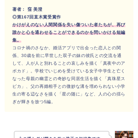
著者： 窪 美澄
◎第167回直木賞受賞作
かけがえのない人間関係を失い傷ついた者たちが、再び
誰かと心を通わせることができるのかを問いかける短編
集。
コロナ禍のさなか、婚活アプリで出会った恋人との関
係、30歳を前に早世した双子の妹の彼氏との交流を通
して、人が人と別れることの哀しみを描く「真夜中のア
ボカド」。学校でいじめを受けている女子中学生と亡く
なった母親の幽霊との奇妙な同居生活を描く「真珠星ス
ピカ」、父の再婚相手との微妙な溝を埋められない小学
生の寄る辺なさを描く「星の随に」など、人の心の揺ら
ぎが輝きを放つ5編。