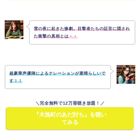
雪の夜に起きた惨劇。目撃者たちの証言に隠され
た衝撃の真相とは・・
超豪華声優陣によるナレーションが素晴らしいで
す！！
＼完全無料で12万冊聴き放題！／
『木挽町のあだ討ち』を聴い
てみる