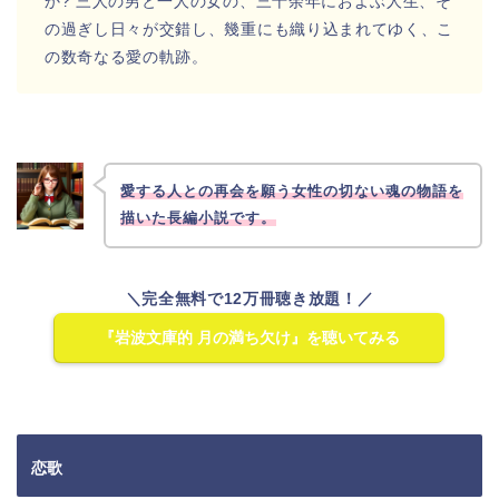
か? 三人の男と一人の女の、三十余年におよぶ人生、そ
の過ぎし日々が交錯し、幾重にも織り込まれてゆく、こ
の数奇なる愛の軌跡。
愛する人との再会を願う女性の切ない魂の物語を
描いた長編小説です。
＼完全無料で12万冊聴き放題！／
『岩波文庫的 月の満ち欠け』を聴いてみる
恋歌