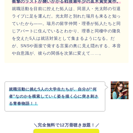
衝撃のラストが襲いかかる戦後最年少の直木賞受賞作。
就職活動を目前に控えた拓人は、同居人・光太郎の引退
ライブに足を運んだ。光太郎と別れた瑞月も来ると知っ
ていたから――。瑞月の留学仲間・理香が拓人たちと同
じアパートに住んでいるとわかり、理香と同棲中の隆良
を交えた5人は就活対策として集まるようになる。だ
が、SNSや面接で発する言葉の奥に見え隠れする、本音
や自意識が、彼らの関係を次第に変えて……。
就職活動に挑む5人の大学生たちが、自分が“何
者”なのかを模索していく姿を描く心に突き刺さ
る青春物語！！
＼完全無料で12万冊聴き放題！／