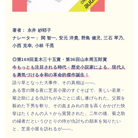
著者： 永井 紗耶子
ナレーター： 関 智一, 安元 洋貴, 野島 健児, 三石 琴乃,
小西 克幸, 小林 千晃
◎第169回直木三十五賞・第36回山本周五郎賞
今もっとも注目される時代・歴史小説家による、現代人
を勇気づける令和の革命的傑作誕生！
語り草となった大事件、その真相は――。
ある雪の降る夜に芝居小屋のすぐそばで、美しい若衆・
菊之助による仇討ちがみごとに成し遂げられた。父親を
殺めた下男を斬り、その血まみれの首を高くかかげた快
挙はたくさんの人々から賞賛された。二年の後、菊之助
の縁者だというひとりの侍が仇討ちの顛末を知りたい
と、芝居小屋を訪れるが――。