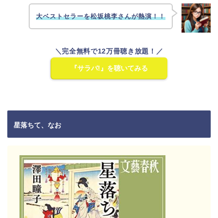
大ベストセラーを松坂桃李さんが熱演！！
＼完全無料で12万冊聴き放題！／
『サラバ!』を聴いてみる
星落ちて、なお