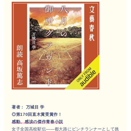
著者： 万城目 学
◎第170回直木賞受賞作！
感動、感涙の傑作青春小説
女子全国高校駅伝――都大路にピンチランナーとして挑