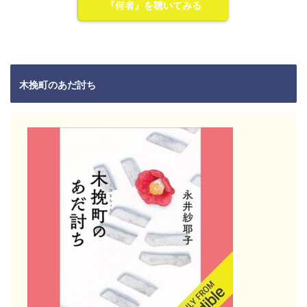
『何者』を聴いてみる
木挽町のあだ討ち