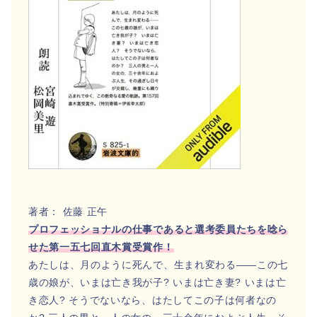
著者： 佐藤 正午
プロフェッショナルの仕事であると選考委員たちを唸ら
せた第一五七回直木賞受賞作！
あたしは、月のように死んで、生まれ変わる――この七
歳の娘が、いまは亡き我が子? いまは亡き妻? いまは亡
き恋人? そうでないなら、はたしてこの子は何者なの