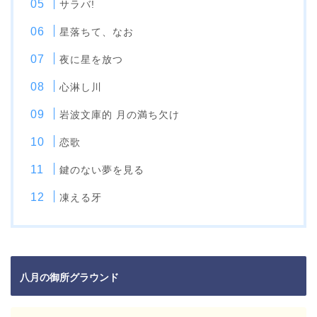
サラバ!
星落ちて、なお
夜に星を放つ
心淋し川
岩波文庫的 月の満ち欠け
恋歌
鍵のない夢を見る
凍える牙
八月の御所グラウンド