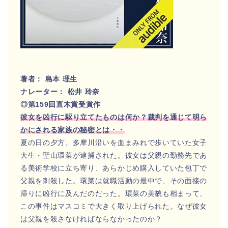
著者： 島本 理生
ナレーター： 松井 玲奈
◎第159回直木賞受賞作
彼女を凶行に駆り立てたものは何か？裁判を通じて明ら
かにされる家族の秘密とは・・
夏の日の夕方、多摩川沿いを血まみれで歩いていた女子
大生・聖山環菜が逮捕された。彼女は父親の勤務先であ
る美術学校に立ち寄り、あらかじめ購入していた包丁で
父親を刺殺した。環菜は就職活動の最中で、その面接の
帰りに凶行に及んだのだった。環菜の美貌も相まって、
この事件はマスコミで大きく取り上げられた。なぜ彼女
は父親を殺さなければならなかったのか？