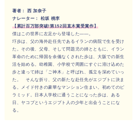
著者： 西 加奈子
ナレーター： 松坂 桃李
【累計百万部突破!第152回直木賞受賞作】
僕はこの世界に左足から登場した――。
圷歩は、父の海外赴任先であるイランの病院で生を受け
た。その後、父母、そして問題児の姉とともに、イラン
革命のために帰国を余儀なくされた歩は、大阪での新生
活を始める。幼稚園、小学校で周囲にすぐに溶け込めた
歩と違って姉は「ご神木」と呼ばれ、孤立を深めていっ
た。 そんな折り、父の新たな赴任先がエジプトに決ま
る。メイド付きの豪華なマンション住まい。初めてのピ
ラミッド。日本人学校に通うことになった歩は、ある
日、ヤコブというエジプト人の少年と出会うことにな
る。