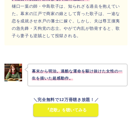
樋口一葉の師・中島歌子は、知られざる過去を抱えてい
た。幕末の江戸で商家の娘として育った歌子は、一途な
恋を成就させ水戸の藩士に嫁ぐ。しかし、夫は尊王攘夷
の急先鋒・天狗党の志士。やがて内乱が勃発すると、歌
子ら妻子も逆賊として投獄される。
幕末から明治。過酷な運命を駆け抜けた女性の一
生を描いた超感動作。
＼完全無料で12万冊聴き放題！／
『恋歌』を聴いてみる